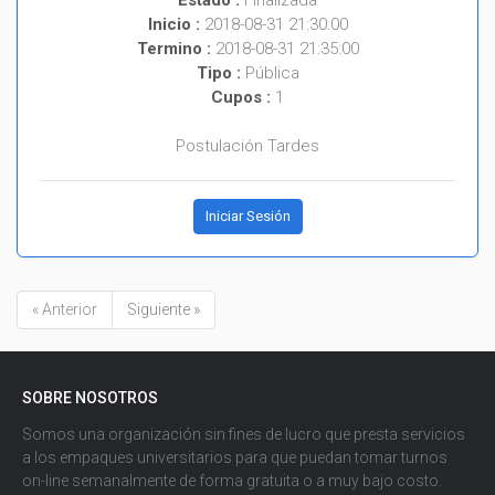
Estado :
Finalizada
Inicio :
2018-08-31 21:30:00
Termino :
2018-08-31 21:35:00
Tipo :
Pública
Cupos :
1
Postulación Tardes
Iniciar Sesión
« Anterior
Siguiente »
SOBRE NOSOTROS
Somos una organización sin fines de lucro que presta servicios
a los empaques universitarios para que puedan tomar turnos
on-line semanalmente de forma gratuita o a muy bajo costo.