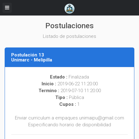
Postulaciones
Listado de postulaciones
Postulación 13
Unimarc - Melipilla
Estado :
Finalizada
Inicio :
2019-06-22 11:20:00
Termino :
2019-07-10 11:20:00
Tipo :
Pública
Cupos :
1
Enviar curriculum a
empaques.unimaipu@gmail.com
Especificando horario de disponibilidad