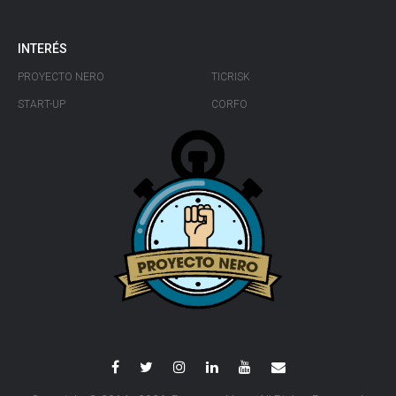
INTERÉS
PROYECTO NERO
TICRISK
START-UP
CORFO