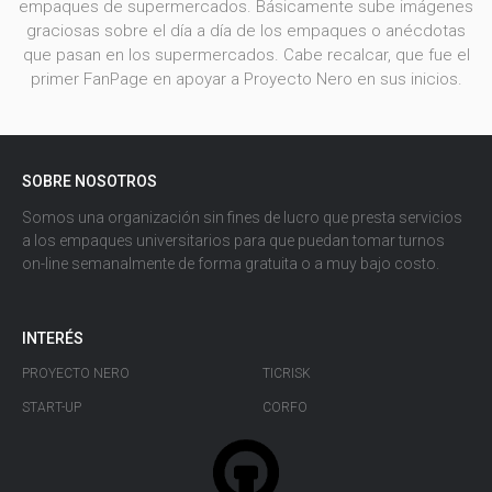
empaques de supermercados. Básicamente sube imágenes
graciosas sobre el día a día de los empaques o anécdotas
que pasan en los supermercados. Cabe recalcar, que fue el
primer FanPage en apoyar a Proyecto Nero en sus inicios.
SOBRE NOSOTROS
Somos una organización sin fines de lucro que presta servicios
a los empaques universitarios para que puedan tomar turnos
on-line semanalmente de forma gratuita o a muy bajo costo.
INTERÉS
PROYECTO NERO
TICRISK
START-UP
CORFO